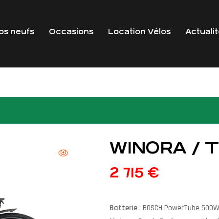
os neufs
Occasions
Location Vélos
Actuali
WINORA / T
2 715
€
Batterie
: BOSCH PowerTube 500