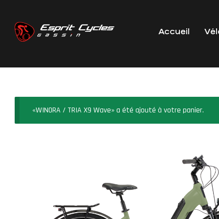
Accueil
Vél
«WINORA / TRIA X9 Wave» a été ajouté à votre panier.