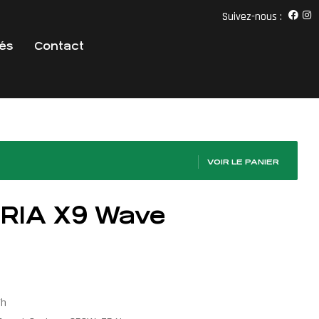
Suivez-nous :
tés
Contact
VOIR LE PANIER
RIA X9 Wave
Wh