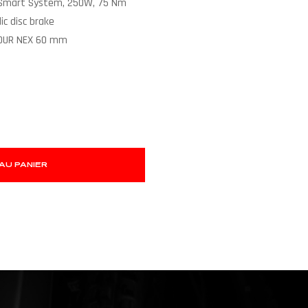
e Smart System, 250W, 75 Nm
c disc brake
TOUR NEX 60 mm
AU PANIER