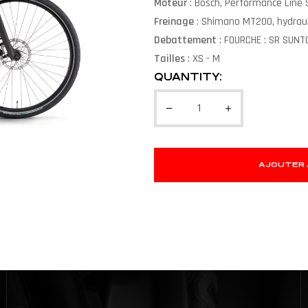
Moteur
: Bosch, Performance Lin
Freinage
: Shimano MT200, hydrauli
Debattement
: FOURCHE : SR SUN
Tailles
: XS - M
QUANTITY:
AJOUTER 