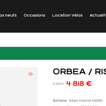
os neufs
Occasions
Location Vélos
Actuali
ORBEA / RI
4 818
€
5 818
€
Batterie
: Orbea Internal 540Wh