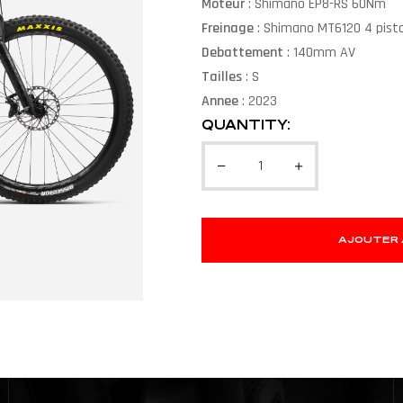
Moteur
: Shimano EP8-RS 60Nm
Freinage
: Shimano MT6120 4 piston
Debattement
: 140mm AV
Tailles
: S
Annee
: 2023
QUANTITY:
AJOUTER 