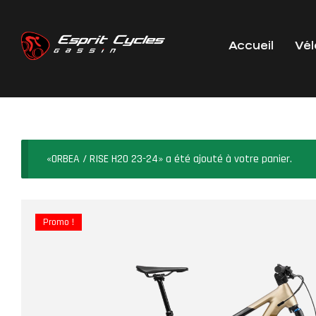
Accueil
Vél
«ORBEA / RISE H20 23-24» a été ajouté à votre panier.
Promo !