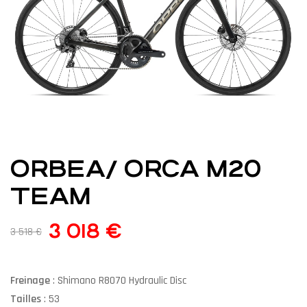
ORBEA/ ORCA M20
TEAM
3 018
€
3 518
€
Freinage
: Shimano R8070 Hydraulic Disc
Tailles
: 53