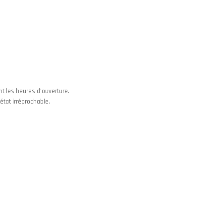
nt les heures d’ouverture.
état irréprochable.