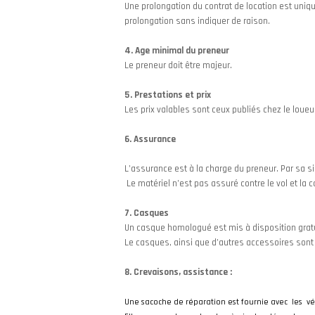
Une prolongation du contrat de location est uniqu
prolongation sans indiquer de raison.
4. Age minimal du preneur
Le preneur doit être majeur.
5. Prestations et prix
Les prix valables sont ceux publiés chez le loue
6. Assurance
L’assurance est à la charge du preneur. Par sa sig
Le matériel n’est pas assuré contre le vol et la c
7. Casques
Un casque homologué est mis à disposition gratui
Le casques, ainsi que d’autres accessoires son
8. Crevaisons, assistance :
Une sacoche de réparation est fournie avec les vé