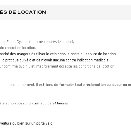
ÉS DE LOCATION
 par Esprit Cycles, (nommé ci-après le loueur).
du contrat de location.
apacité des usagers à utiliser le vélo dans le cadre du service de location.
 la pratique du vélo et de n’avoir aucune contre indication médicale.
ur confirme avoir lu et intégralement accepté les conditions de location.
at de fonctionnement. I
l est tenu de formuler toute réclamation au loueur au m
ière
et non pas sur un créneau de 24 heures.
 voiture ou bien sur un porte vélo.