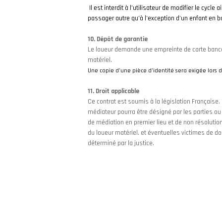
Il est interdit à l’utilisateur de modifier le cycl
passager autre qu’à l’exception d’un enfant en ba
10. Dépôt de garantie
Le loueur demande une empreinte de carte banca
matériel.
Une copie d’une pièce d’identité sera exigée lors d
11. Droit applicable
Ce contrat est soumis à la législation Française. 
médiateur pourra être désigné par les parties ou
de médiation en premier lieu et de non résolution 
du loueur matériel. et éventuelles victimes de 
déterminé par la justice.