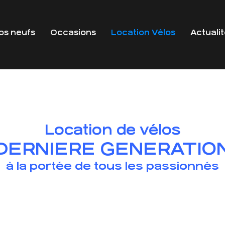
os neufs
Occasions
Location Vélos
Actuali
Location de vélos
DERNIERE GENERATIO
à la portée de tous les passionnés