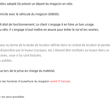
-vélos adapté OU prévoir un départ du magasin en vélo.
micile avec le véhicule du magasin (65€00).
ait état de fonctionnement. Le client s’engage à en faire un bon usage.
u vélo, il s’engage à tout mettre en œuvre pour éviter le vol et les avaries.
oueur au terme de la durée de location définie dans le contrat de location et penda
disposition par le loueur (casques, etc.) doivent être restitués au loueur dans un 
ires, ceux-ci lui sont
facturés.
 publiés.
 lors de la prise en charge du matériel.
ns les horaires d’ouverture du magasin
avant 17 heures
.
PRISE
 ne sera possible.