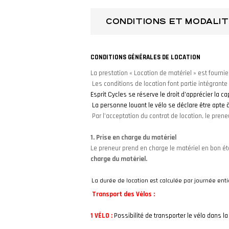
CONDITIONS ET MODALIT
CONDITIONS GÉNÉRALES DE LOCATION
La prestation « Location de matériel » est fournie
Les conditions de location font partie intégrante 
Esprit Cycles se réserve le droit d’apprécier la c
La personne louant le vélo se déclare être apte à
Par l’acceptation du contrat de location, le prene
1. Prise en charge du matériel
Le preneur prend en charge le matériel en bon ét
charge du matériel.
La durée de location est calculée par journée ent
Transport des Vélos :
PRISE E
1 VÉLO :
Possibilité de transporter le vélo dans la