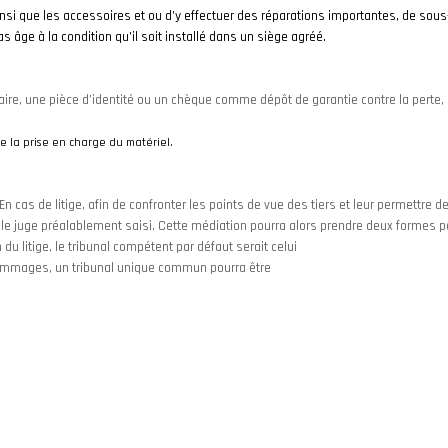
e ainsi que les accessoires et ou d’y effectuer des réparations importantes, de sous
s âge à la condition qu’il soit installé dans un siège agréé.
ire, une pièce d’identité ou un chèque comme dépôt de garantie contre la perte
e la prise en charge du matériel.
En cas de litige, afin de confronter les points de vue des tiers et leur permettre 
 le juge préalablement saisi. Cette médiation pourra alors prendre deux formes po
du litige, le tribunal compétent par défaut serait celui
dommages, un tribunal unique commun pourra être