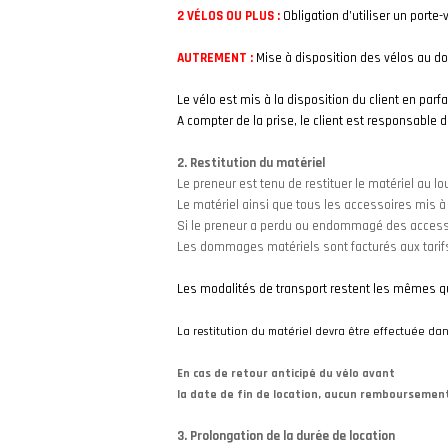
2 VÉLOS OU PLUS :
Obligation d’utiliser un porte
AUTREMENT :
Mise à disposition des vélos au do
Le vélo est mis à la disposition du client en parf
A compter de la prise, le client est responsable d
2. Restitution du matériel
Le preneur est tenu de restituer le matériel au l
Le matériel ainsi que tous les accessoires mis à 
Si le preneur a perdu ou endommagé des accesso
Les dommages matériels sont facturés aux tarifs
Les modalités de transport restent les mêmes que
La restitution du matériel devra être effectuée da
En cas de retour anticipé du vélo avant
la date de fin de location, aucun remboursement
EN CHA
3. Prolongation de la durée de location