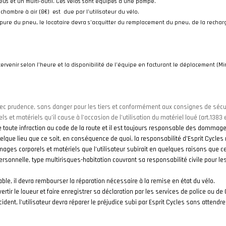
s et un multi-outil. Ces vélos sont équipés d’une pompe.
chambre à air (8€) est due par l’utilisateur du vélo.
pure du pneu, le locataire devra s’acquitter du remplacement du pneu, de
la rechar
ntervenir selon l’heure et la disponibilité de l’équipe en facturant le déplacement (M
 avec prudence, sans danger pour les tiers et conformément aux consignes de séc
t matériels qu’il cause à l’occasion de l’utilisation du matériel loué (art.1383 et
 toute infraction au code de la route et il est toujours responsable des dommage
n quelque lieu que ce soit, en conséquence de quoi, la responsabilité d’Esprit Cycl
ges corporels et matériels que l’utilisateur subirait en quelques raisons que ce
personnelle, type multirisques-habitation couvrant sa responsabilité civile pour 
able, il devra rembourser la réparation nécessaire à la remise en état du vélo.
avertir le loueur et faire enregistrer sa déclaration par les services de police ou d
ident, l’utilisateur devra réparer le préjudice subi par Esprit Cycles sans attendr