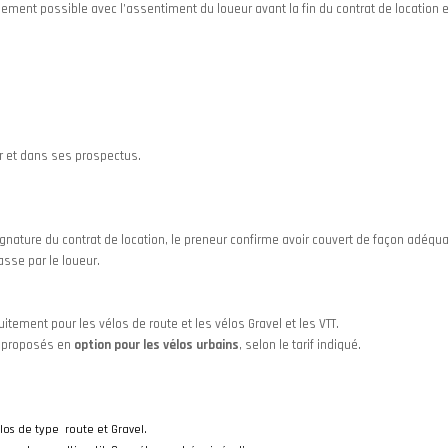
ement possible avec l’assentiment du loueur avant la fin du contrat de location e
ur et dans ses prospectus.
nature du contrat de location, le preneur confirme avoir couvert de façon adéquate
asse par le loueur.
tement pour les vélos de route et les vélos Gravel et les VTT.
t proposés en
option pour les vélos urbains
, selon le tarif indiqué.
los de type route et Gravel.