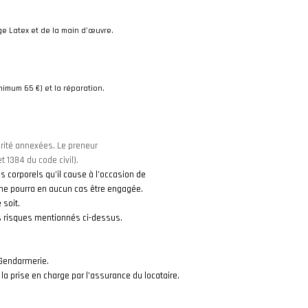
ge Latex et de la main d’œuvre.
inimum 65 €) et la réparation.
urité annexées. Le preneur
 1384 du code civil).
s corporels qu’il cause à l’occasion de
es ne pourra en aucun cas être engagée.
 soit.
les risques mentionnés ci-dessus.
e Gendarmerie.
e la prise en charge par l’assurance du locataire.