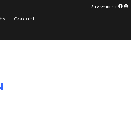
Suivez-nous :
tés
Contact
N