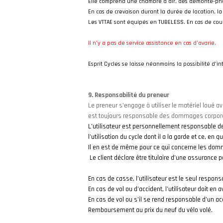
Elle comprend une chambre à air, des démonte-pneu
En cas de crevaison durant la durée de location, la 
Les VTTAE sont équipés en TUBELESS. En cas
de cou
Il n’y a pas de service assistance en cas d’avarie.
Esprit Cycles se laisse néanmoins la possibilité d’i
9. Responsabilité du preneur
Le preneur s’engage à utiliser le matériel loué
est toujours responsable des dommages corporels e
L’utilisateur est personnellement responsable de
l’utilisation du cycle dont il a la garde et ce, e
Il en est de même pour ce qui concerne les domma
Le client déclare être titulaire d’une assurance 
En cas de casse, l’utilisateur est le seul respons
En cas de vol ou d’accident, l’utilisateur doit en 
En cas de vol ou s’il se rend responsable d’un acc
Remboursement au prix du neuf du vélo volé.