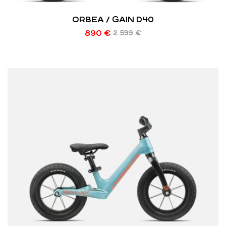
ORBEA / GAIN D40
890
€
2 599
€