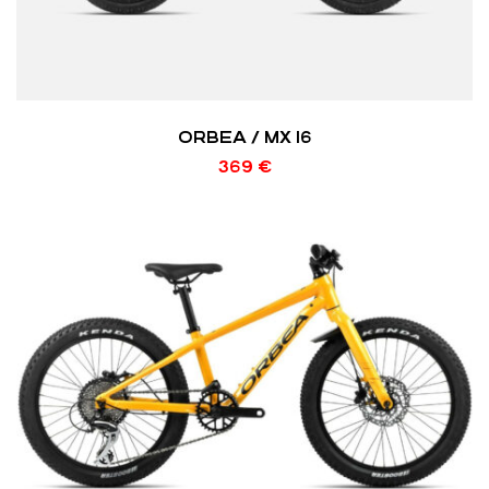
ORBEA / MX 16
369
€