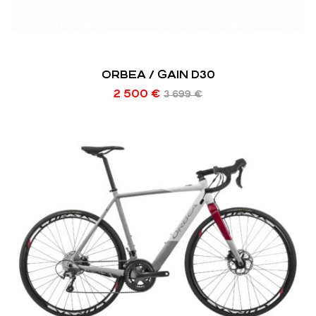
ORBEA / GAIN D30
2 500
€
3 699
€